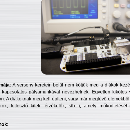
mája:
A verseny keretein belül nem kötjük meg a diákok kezét 
 kapcsolatos pályamunkával nevezhetnek. Egyetlen kikötés 
jon. A diákoknak meg kell építeni, vagy már meglévő elemekből ö
ok, fejlesztő kitek, érzékelők, stb...), amely működtetésé
mok: