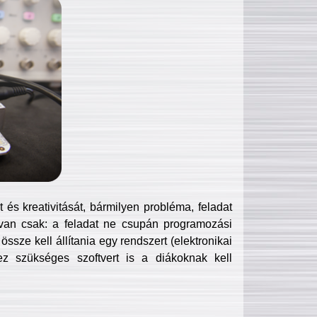
és kreativitását, bármilyen probléma, feladat
van csak: a feladat ne csupán programozási
ssze kell állítania egy rendszert (elektronikai
hez szükséges szoftvert is a diákoknak kell