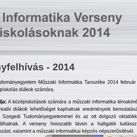
yfelhívás - 2014
dományegyetem Műszaki Informatika Tanszéke 2014 február 2
piskolás diákok számára.
ja:
A középiskolások számára a műszaki informatika témakör
reatív diákok lehetőséget kaphatnak eredményeik bemutatásá
a Szegedi Tudományegyetemmel és az ott dolgozó oktatókka
válhatnak. A verseny hosszabb távon a hallgatói tudásszi
zást, valamint a műszaki informatikai képzés népszerűsítését.