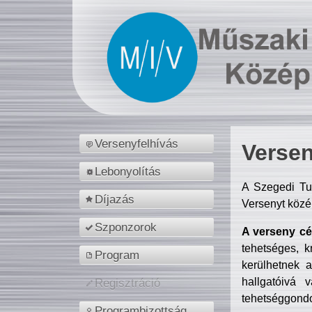
Versenyfelhívás
Versen
Lebonyolítás
A Szegedi Tu
Díjazás
Versenyt közé
Szponzorok
A verseny cél
tehetséges, k
Program
kerülhetnek 
hallgatóivá 
Regisztráció
tehetséggondo
Programbizottság