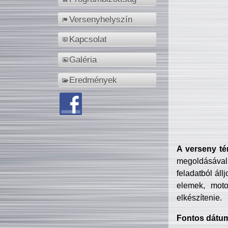
Versenyhelyszín
Kapcsolat
Galéria
Eredmények
A verseny té
megoldásával
feladatból áll
elemek, motor
elkészítenie.
Fontos dátu