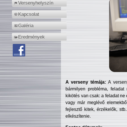
Versenyhelyszín
Kapcsolat
Galéria
Eredmények
A verseny témája:
A verseny
bármilyen probléma, feladat
kikötés van csak: a feladat ne
vagy már meglévő elemekből ö
fejlesztő kitek, érzékelők, st
elkészítenie.