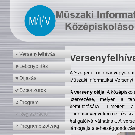
Versenyfelhívás
Versenyfelhív
Lebonyolítás
A Szegedi Tudományegyetem M
Díjazás
Műszaki Informatikai Versenyt
Szponzorok
A verseny célja:
A középiskol
szervezése, melyen a tehe
Program
bemutatására. Emellett 
Tudományegyetemmel és az o
Regisztráció
hallgatóivá válhatnak. A verse
Programbizottság
támogatja a tehetséggondozást