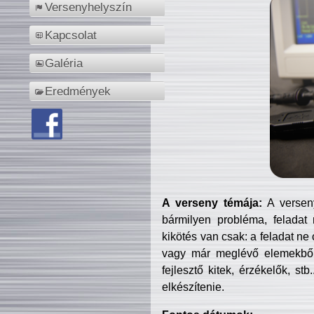
Versenyhelyszín
Kapcsolat
Galéria
Eredmények
A verseny témája:
A verseny
bármilyen probléma, feladat
kikötés van csak: a feladat ne
vagy már meglévő elemekből ö
fejlesztő kitek, érzékelők, st
elkészítenie.