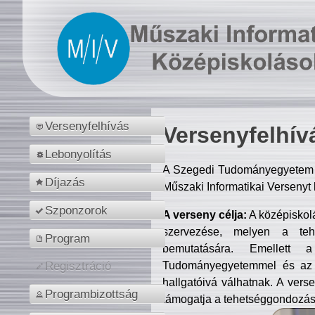
Versenyfelhívás
Versenyfelhív
Lebonyolítás
A Szegedi Tudományegyetem M
Díjazás
Műszaki Informatikai Versenyt
Szponzorok
A verseny célja:
A középiskol
szervezése, melyen a tehe
Program
bemutatására. Emellett 
Tudományegyetemmel és az o
Regisztráció
hallgatóivá válhatnak. A verse
Programbizottság
támogatja a tehetséggondozást