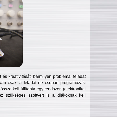
és kreativitását, bármilyen probléma, feladat
van csak: a feladat ne csupán programozási
ssze kell állítania egy rendszert (elektronikai
hez szükséges szoftvert is a diákoknak kell