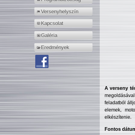
Versenyhelyszín
Kapcsolat
Galéria
Eredmények
A verseny té
megoldásával
feladatból áll
elemek, motor
elkészítenie.
Fontos dátu