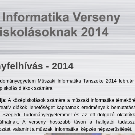
yfelhívás - 2014
dományegyetem Műszaki Informatika Tanszéke 2014 február 2
piskolás diákok számára.
ja:
A középiskolások számára a műszaki informatika témakör
reatív diákok lehetőséget kaphatnak eredményeik bemutatásá
a Szegedi Tudományegyetemmel és az ott dolgozó oktatókka
válhatnak. A verseny hosszabb távon a hallgatói tudásszi
zást, valamint a műszaki informatikai képzés népszerűsítését.