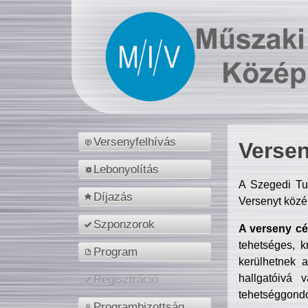
Versenyfelhívás
Versen
Lebonyolítás
A Szegedi Tu
Díjazás
Versenyt közé
Szponzorok
A verseny cél
tehetséges, k
Program
kerülhetnek 
hallgatóivá 
Regisztráció
tehetséggondo
Programbizottság