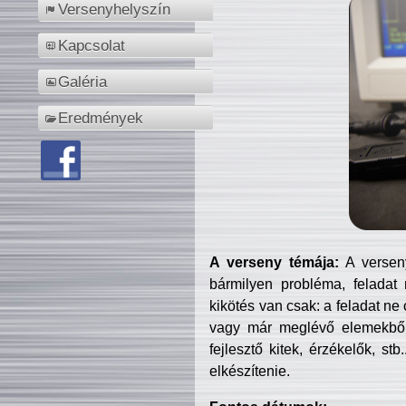
Versenyhelyszín
Kapcsolat
Galéria
Eredmények
A verseny témája:
A verseny
bármilyen probléma, feladat
kikötés van csak: a feladat ne
vagy már meglévő elemekből ö
fejlesztő kitek, érzékelők, st
elkészítenie.