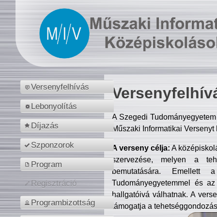
Versenyfelhívás
Versenyfelhív
Lebonyolítás
A Szegedi Tudományegyetem M
Díjazás
Műszaki Informatikai Versenyt
Szponzorok
A verseny célja:
A középiskol
szervezése, melyen a tehe
Program
bemutatására. Emellett 
Tudományegyetemmel és az o
Regisztráció
hallgatóivá válhatnak. A verse
Programbizottság
támogatja a tehetséggondozást