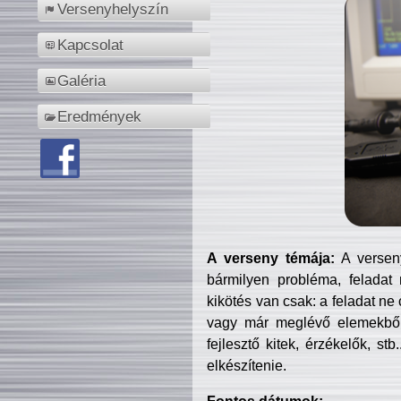
Versenyhelyszín
Kapcsolat
Galéria
Eredmények
A verseny témája:
A verseny
bármilyen probléma, feladat
kikötés van csak: a feladat ne
vagy már meglévő elemekből ö
fejlesztő kitek, érzékelők, st
elkészítenie.