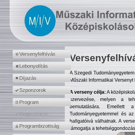
Versenyfelhívás
Versenyfelhív
Lebonyolítás
A Szegedi Tudományegyetem M
Díjazás
Műszaki Informatikai Versenyt
Szponzorok
A verseny célja:
A középiskol
szervezése, melyen a tehe
Program
bemutatására. Emellett 
Tudományegyetemmel és az o
Regisztráció
hallgatóivá válhatnak. A verse
Programbizottság
támogatja a tehetséggondozást