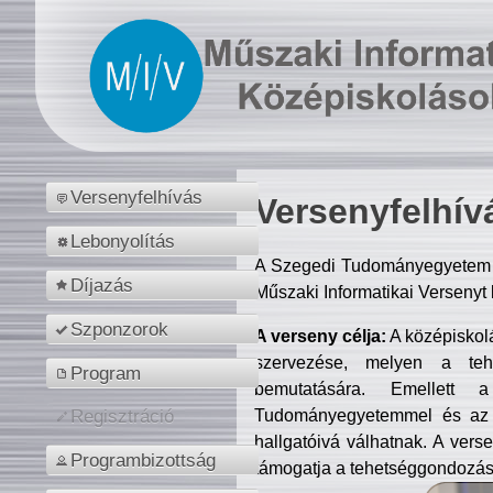
Versenyfelhívás
Versenyfelhív
Lebonyolítás
A Szegedi Tudományegyetem M
Díjazás
Műszaki Informatikai Versenyt
Szponzorok
A verseny célja:
A középiskol
szervezése, melyen a tehe
Program
bemutatására. Emellett 
Tudományegyetemmel és az o
Regisztráció
hallgatóivá válhatnak. A verse
Programbizottság
támogatja a tehetséggondozást