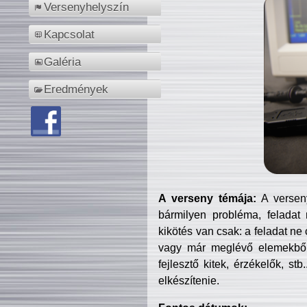
Versenyhelyszín
Kapcsolat
Galéria
Eredmények
A verseny témája:
A verseny
bármilyen probléma, feladat
kikötés van csak: a feladat ne
vagy már meglévő elemekből ö
fejlesztő kitek, érzékelők, st
elkészítenie.