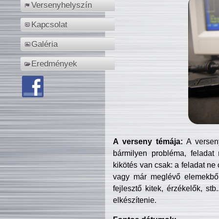
Versenyhelyszín
Kapcsolat
Galéria
Eredmények
A verseny témája:
A verseny
bármilyen probléma, feladat
kikötés van csak: a feladat ne
vagy már meglévő elemekből ö
fejlesztő kitek, érzékelők, st
elkészítenie.