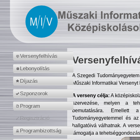
Versenyfelhívás
Versenyfelhív
Lebonyolítás
A Szegedi Tudományegyetem M
Díjazás
Műszaki Informatikai Versenyt
Szponzorok
A verseny célja:
A középiskol
szervezése, melyen a tehe
Program
bemutatására. Emellett 
Tudományegyetemmel és az o
Regisztráció
hallgatóivá válhatnak. A verse
Programbizottság
támogatja a tehetséggondozást