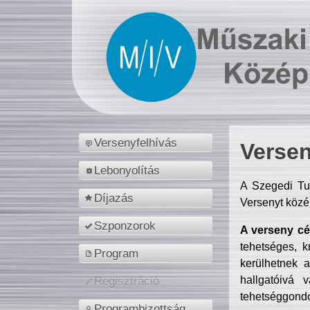
Versenyfelhívás
Versen
Lebonyolítás
A Szegedi Tu
Díjazás
Versenyt közé
Szponzorok
A verseny cél
tehetséges, k
Program
kerülhetnek 
hallgatóivá 
Regisztráció
tehetséggondo
Programbizottság