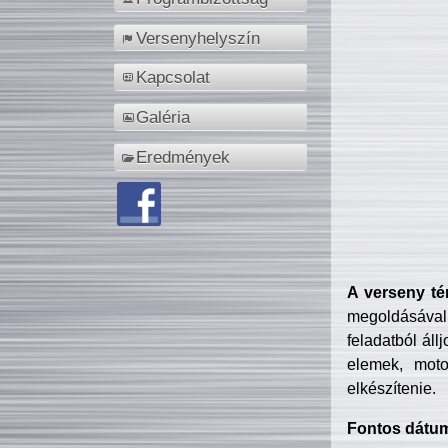
Versenyhelyszín
Kapcsolat
Galéria
Eredmények
A verseny té
megoldásával
feladatból áll
elemek, motor
elkészítenie.
Fontos dátu