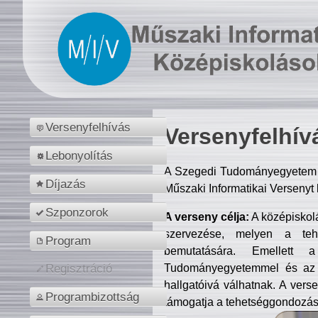
Versenyfelhívás
Versenyfelhív
Lebonyolítás
A Szegedi Tudományegyetem M
Díjazás
Műszaki Informatikai Versenyt
Szponzorok
A verseny célja:
A középiskol
szervezése, melyen a tehe
Program
bemutatására. Emellett 
Tudományegyetemmel és az o
Regisztráció
hallgatóivá válhatnak. A verse
Programbizottság
támogatja a tehetséggondozást