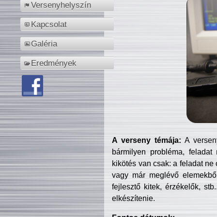
Versenyhelyszín
Kapcsolat
Galéria
Eredmények
A verseny témája:
A verseny
bármilyen probléma, feladat
kikötés van csak: a feladat ne
vagy már meglévő elemekből ö
fejlesztő kitek, érzékelők, st
elkészítenie.