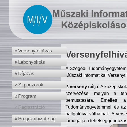
Versenyfelhívás
Versenyfelhív
Lebonyolítás
A Szegedi Tudományegyetem M
Díjazás
Műszaki Informatikai Versenyt
Szponzorok
A verseny célja:
A középiskol
szervezése, melyen a tehe
Program
bemutatására. Emellett 
Tudományegyetemmel és az o
Regisztráció
hallgatóivá válhatnak. A verse
Programbizottság
támogatja a tehetséggondozást