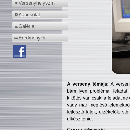
Versenyhelyszín
Kapcsolat
Galéria
Eredmények
A verseny témája:
A verseny
bármilyen probléma, feladat
kikötés van csak: a feladat ne
vagy már meglévő elemekből ö
fejlesztő kitek, érzékelők, st
elkészítenie.