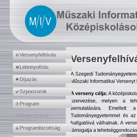
Versenyfelhívás
Versenyfelhív
Lebonyolítás
A Szegedi Tudományegyetem M
Díjazás
Műszaki Informatikai Versenyt
Szponzorok
A verseny célja:
A középiskol
szervezése, melyen a tehe
Program
bemutatására. Emellett 
Tudományegyetemmel és az o
Regisztráció
hallgatóivá válhatnak. A verse
Programbizottság
támogatja a tehetséggondozást