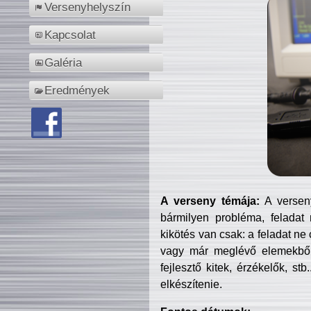
Versenyhelyszín
Kapcsolat
Galéria
Eredmények
A verseny témája:
A verseny
bármilyen probléma, feladat
kikötés van csak: a feladat ne
vagy már meglévő elemekből ö
fejlesztő kitek, érzékelők, st
elkészítenie.