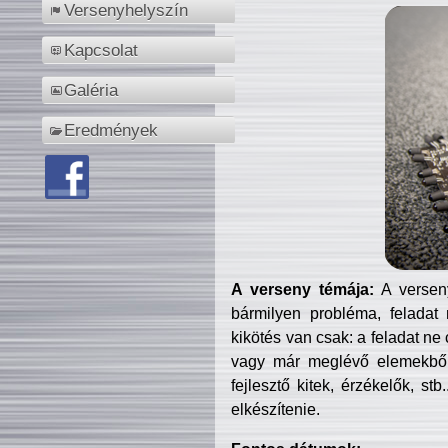
Versenyhelyszín
Kapcsolat
Galéria
Eredmények
A verseny témája:
A verseny
bármilyen probléma, feladat
kikötés van csak: a feladat ne
vagy már meglévő elemekből ö
fejlesztő kitek, érzékelők, st
elkészítenie.