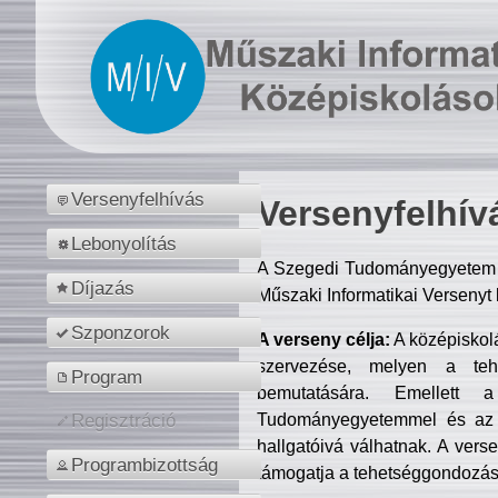
Versenyfelhívás
Versenyfelhív
Lebonyolítás
A Szegedi Tudományegyetem M
Díjazás
Műszaki Informatikai Versenyt
Szponzorok
A verseny célja:
A középiskol
szervezése, melyen a tehe
Program
bemutatására. Emellett 
Tudományegyetemmel és az o
Regisztráció
hallgatóivá válhatnak. A verse
Programbizottság
támogatja a tehetséggondozást