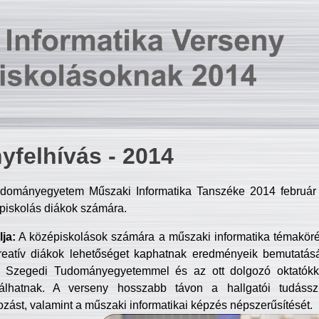
yfelhívás - 2014
dományegyetem Műszaki Informatika Tanszéke 2014 február 2
piskolás diákok számára.
ja:
A középiskolások számára a műszaki informatika témakör
reatív diákok lehetőséget kaphatnak eredményeik bemutatásá
a Szegedi Tudományegyetemmel és az ott dolgozó oktatókka
válhatnak. A verseny hosszabb távon a hallgatói tudásszi
zást, valamint a műszaki informatikai képzés népszerűsítését.