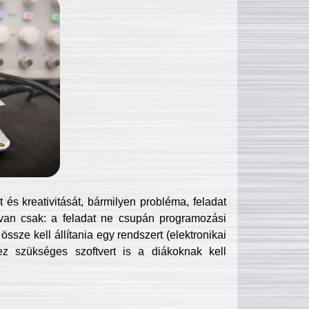
és kreativitását, bármilyen probléma, feladat
van csak: a feladat ne csupán programozási
ssze kell állítania egy rendszert (elektronikai
hez szükséges szoftvert is a diákoknak kell