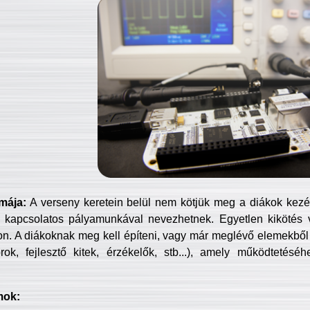
mája:
A verseny keretein belül nem kötjük meg a diákok kezét 
 kapcsolatos pályamunkával nevezhetnek. Egyetlen kikötés 
jon. A diákoknak meg kell építeni, vagy már meglévő elemekből ö
ok, fejlesztő kitek, érzékelők, stb...), amely működtetésé
mok: