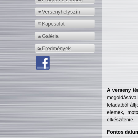
Versenyhelyszín
Kapcsolat
Galéria
Eredmények
A verseny té
megoldásával
feladatból áll
elemek, motor
elkészítenie.
Fontos dátu