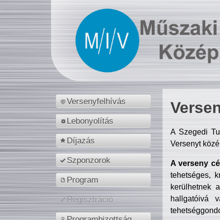
Versenyfelhívás
Versen
Lebonyolítás
A Szegedi Tu
Díjazás
Versenyt közé
Szponzorok
A verseny cél
tehetséges, k
Program
kerülhetnek 
hallgatóivá 
Regisztráció
tehetséggondo
Programbizottság