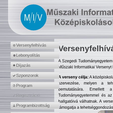
Versenyfelhívás
Versenyfelhív
Lebonyolítás
A Szegedi Tudományegyetem M
Díjazás
Műszaki Informatikai Versenyt
Szponzorok
A verseny célja:
A középiskol
szervezése, melyen a tehe
Program
bemutatására. Emellett 
Tudományegyetemmel és az o
Regisztráció
hallgatóivá válhatnak. A verse
Programbizottság
támogatja a tehetséggondozást