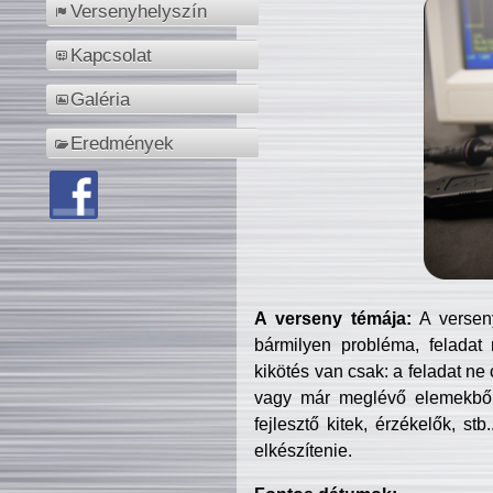
Versenyhelyszín
Kapcsolat
Galéria
Eredmények
A verseny témája:
A verseny
bármilyen probléma, feladat
kikötés van csak: a feladat ne
vagy már meglévő elemekből ö
fejlesztő kitek, érzékelők, st
elkészítenie.