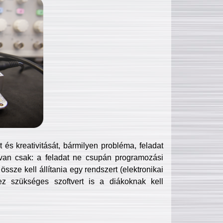
és kreativitását, bármilyen probléma, feladat
van csak: a feladat ne csupán programozási
ssze kell állítania egy rendszert (elektronikai
hez szükséges szoftvert is a diákoknak kell