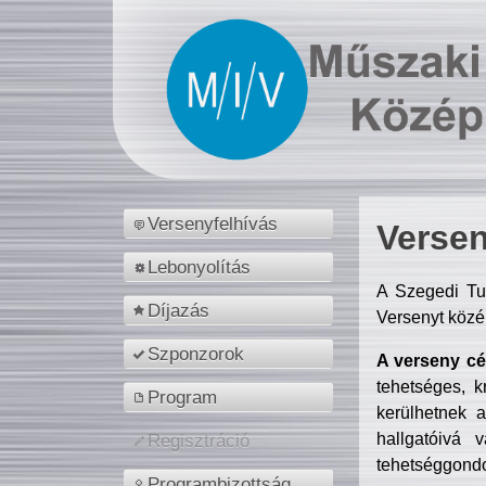
Versenyfelhívás
Versen
Lebonyolítás
A Szegedi Tu
Díjazás
Versenyt közé
Szponzorok
A verseny cél
tehetséges, k
Program
kerülhetnek 
hallgatóivá 
Regisztráció
tehetséggondo
Programbizottság