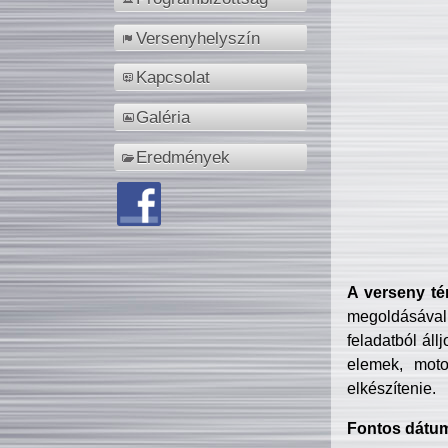
Versenyhelyszín
Kapcsolat
Galéria
Eredmények
A verseny té
megoldásával
feladatból áll
elemek, motor
elkészítenie.
Fontos dátu