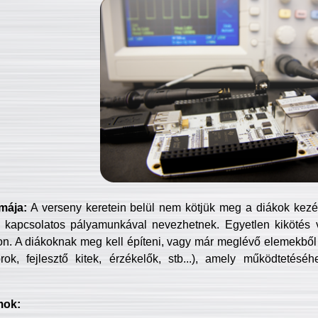
mája:
A verseny keretein belül nem kötjük meg a diákok kezét 
 kapcsolatos pályamunkával nevezhetnek. Egyetlen kikötés 
jon. A diákoknak meg kell építeni, vagy már meglévő elemekből ö
ok, fejlesztő kitek, érzékelők, stb...), amely működtetésé
mok: