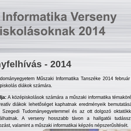
yfelhívás - 2014
dományegyetem Műszaki Informatika Tanszéke 2014 február 2
piskolás diákok számára.
ja:
A középiskolások számára a műszaki informatika témakör
reatív diákok lehetőséget kaphatnak eredményeik bemutatásá
a Szegedi Tudományegyetemmel és az ott dolgozó oktatókka
válhatnak. A verseny hosszabb távon a hallgatói tudásszi
zást, valamint a műszaki informatikai képzés népszerűsítését.