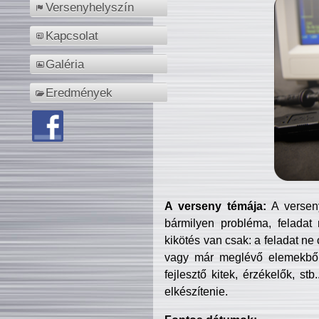
Versenyhelyszín
Kapcsolat
Galéria
Eredmények
A verseny témája:
A verseny
bármilyen probléma, feladat
kikötés van csak: a feladat ne
vagy már meglévő elemekből ö
fejlesztő kitek, érzékelők, st
elkészítenie.