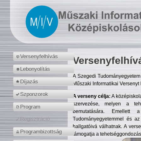
Versenyfelhívás
Versenyfelhív
Lebonyolítás
A Szegedi Tudományegyetem M
Díjazás
Műszaki Informatikai Versenyt
Szponzorok
A verseny célja:
A középiskol
szervezése, melyen a tehe
Program
bemutatására. Emellett 
Tudományegyetemmel és az o
Regisztráció
hallgatóivá válhatnak. A verse
Programbizottság
támogatja a tehetséggondozást