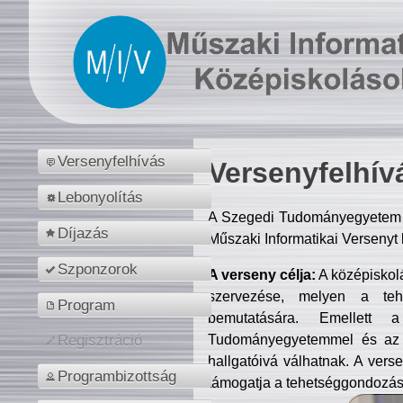
Versenyfelhívás
Versenyfelhív
Lebonyolítás
A Szegedi Tudományegyetem M
Díjazás
Műszaki Informatikai Versenyt
Szponzorok
A verseny célja:
A középiskol
szervezése, melyen a tehe
Program
bemutatására. Emellett 
Tudományegyetemmel és az o
Regisztráció
hallgatóivá válhatnak. A verse
Programbizottság
támogatja a tehetséggondozást