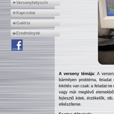
Versenyhelyszín
Kapcsolat
Galéria
Eredmények
A verseny témája:
A verseny
bármilyen probléma, feladat
kikötés van csak: a feladat ne
vagy már meglévő elemekből ö
fejlesztő kitek, érzékelők, st
elkészítenie.