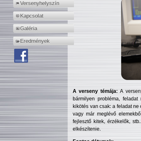
Versenyhelyszín
Kapcsolat
Galéria
Eredmények
A verseny témája:
A verseny
bármilyen probléma, feladat
kikötés van csak: a feladat ne
vagy már meglévő elemekből ö
fejlesztő kitek, érzékelők, st
elkészítenie.