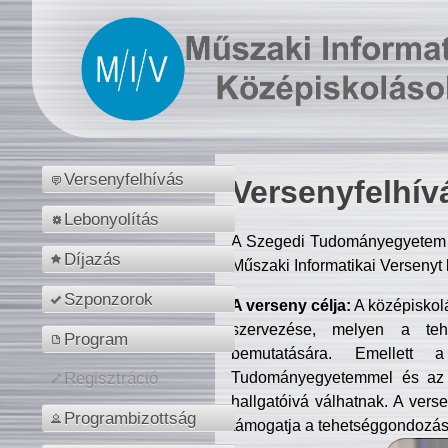
Versenyfelhívás
Versenyfelhív
Lebonyolítás
A Szegedi Tudományegyetem M
Díjazás
Műszaki Informatikai Versenyt
Szponzorok
A verseny célja:
A középiskol
szervezése, melyen a tehe
Program
bemutatására. Emellett 
Tudományegyetemmel és az o
Regisztráció
hallgatóivá válhatnak. A verse
Programbizottság
támogatja a tehetséggondozást