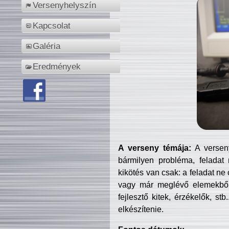
Versenyhelyszín
Kapcsolat
Galéria
Eredmények
A verseny témája:
A verseny
bármilyen probléma, feladat
kikötés van csak: a feladat ne
vagy már meglévő elemekből ö
fejlesztő kitek, érzékelők, st
elkészítenie.