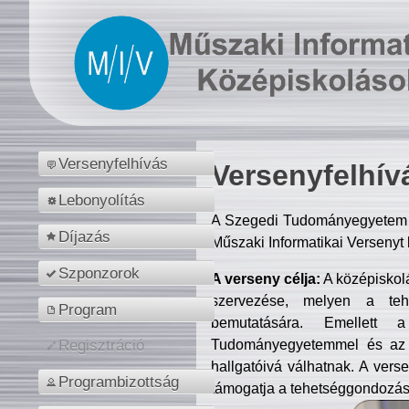
Versenyfelhívás
Versenyfelhív
Lebonyolítás
A Szegedi Tudományegyetem M
Díjazás
Műszaki Informatikai Versenyt
Szponzorok
A verseny célja:
A középiskol
szervezése, melyen a tehe
Program
bemutatására. Emellett 
Tudományegyetemmel és az o
Regisztráció
hallgatóivá válhatnak. A verse
Programbizottság
támogatja a tehetséggondozást