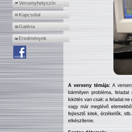
Versenyhelyszín
Kapcsolat
Galéria
Eredmények
A verseny témája:
A verseny
bármilyen probléma, feladat
kikötés van csak: a feladat ne
vagy már meglévő elemekből ö
fejlesztő kitek, érzékelők, st
elkészítenie.