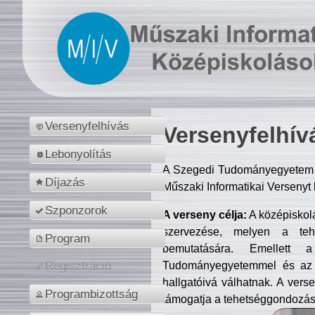
Versenyfelhívás
Versenyfelhív
Lebonyolítás
A Szegedi Tudományegyetem M
Díjazás
Műszaki Informatikai Versenyt
Szponzorok
A verseny célja:
A középiskol
szervezése, melyen a tehe
Program
bemutatására. Emellett 
Tudományegyetemmel és az o
Regisztráció
hallgatóivá válhatnak. A verse
Programbizottság
támogatja a tehetséggondozást