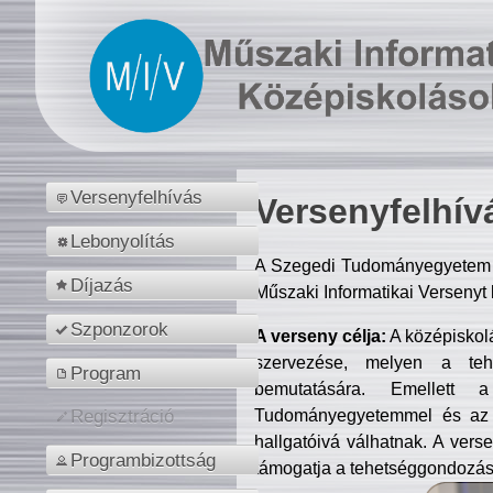
Versenyfelhívás
Versenyfelhív
Lebonyolítás
A Szegedi Tudományegyetem M
Díjazás
Műszaki Informatikai Versenyt
Szponzorok
A verseny célja:
A középiskol
szervezése, melyen a tehe
Program
bemutatására. Emellett 
Tudományegyetemmel és az o
Regisztráció
hallgatóivá válhatnak. A verse
Programbizottság
támogatja a tehetséggondozást