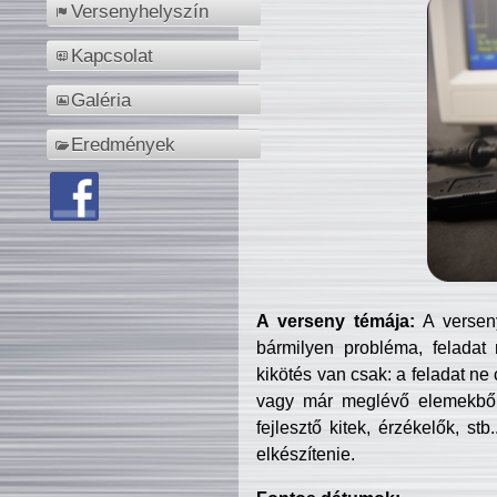
Versenyhelyszín
Kapcsolat
Galéria
Eredmények
A verseny témája:
A verseny
bármilyen probléma, feladat
kikötés van csak: a feladat ne
vagy már meglévő elemekből ö
fejlesztő kitek, érzékelők, st
elkészítenie.