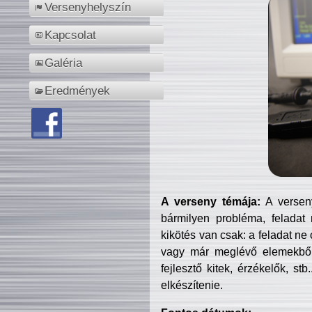
Versenyhelyszín
Kapcsolat
Galéria
Eredmények
A verseny témája:
A verseny
bármilyen probléma, feladat
kikötés van csak: a feladat ne
vagy már meglévő elemekből ö
fejlesztő kitek, érzékelők, st
elkészítenie.