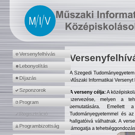
Versenyfelhívás
Versenyfelhív
Lebonyolítás
A Szegedi Tudományegyetem M
Díjazás
Műszaki Informatikai Versenyt
Szponzorok
A verseny célja:
A középiskol
szervezése, melyen a tehe
Program
bemutatására. Emellett 
Tudományegyetemmel és az o
Regisztráció
hallgatóivá válhatnak. A verse
Programbizottság
támogatja a tehetséggondozást