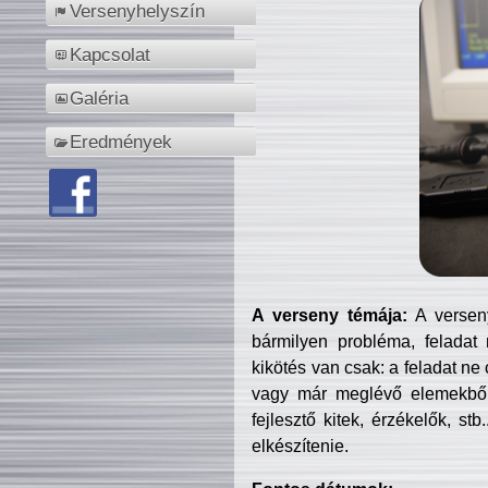
Versenyhelyszín
Kapcsolat
Galéria
Eredmények
A verseny témája:
A verseny
bármilyen probléma, feladat
kikötés van csak: a feladat ne
vagy már meglévő elemekből ö
fejlesztő kitek, érzékelők, st
elkészítenie.