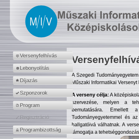
Versenyfelhívás
Versenyfelhív
Lebonyolítás
A Szegedi Tudományegyetem M
Díjazás
Műszaki Informatikai Versenyt
Szponzorok
A verseny célja:
A középiskol
szervezése, melyen a tehe
Program
bemutatására. Emellett 
Tudományegyetemmel és az o
Regisztráció
hallgatóivá válhatnak. A verse
Programbizottság
támogatja a tehetséggondozást