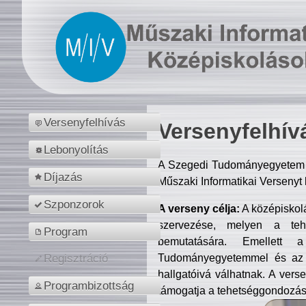
Versenyfelhívás
Versenyfelhív
Lebonyolítás
A Szegedi Tudományegyetem M
Díjazás
Műszaki Informatikai Versenyt
Szponzorok
A verseny célja:
A középiskol
szervezése, melyen a tehe
Program
bemutatására. Emellett 
Tudományegyetemmel és az o
Regisztráció
hallgatóivá válhatnak. A verse
Programbizottság
támogatja a tehetséggondozást