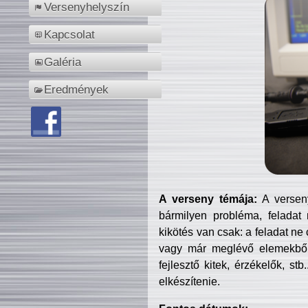
Versenyhelyszín
Kapcsolat
Galéria
Eredmények
A verseny témája:
A verseny
bármilyen probléma, feladat
kikötés van csak: a feladat ne
vagy már meglévő elemekből ö
fejlesztő kitek, érzékelők, st
elkészítenie.