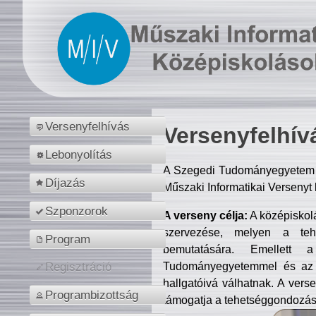
Versenyfelhívás
Versenyfelhív
Lebonyolítás
A Szegedi Tudományegyetem M
Díjazás
Műszaki Informatikai Versenyt
Szponzorok
A verseny célja:
A középiskol
szervezése, melyen a tehe
Program
bemutatására. Emellett 
Tudományegyetemmel és az o
Regisztráció
hallgatóivá válhatnak. A verse
Programbizottság
támogatja a tehetséggondozást