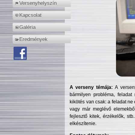
Versenyhelyszín
Kapcsolat
Galéria
Eredmények
A verseny témája:
A verseny
bármilyen probléma, feladat
kikötés van csak: a feladat ne
vagy már meglévő elemekből ö
fejlesztő kitek, érzékelők, st
elkészítenie.