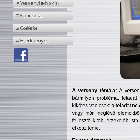
Versenyhelyszín
Kapcsolat
Galéria
Eredmények
A verseny témája:
A verseny
bármilyen probléma, feladat
kikötés van csak: a feladat ne
vagy már meglévő elemekből ö
fejlesztő kitek, érzékelők, st
elkészítenie.