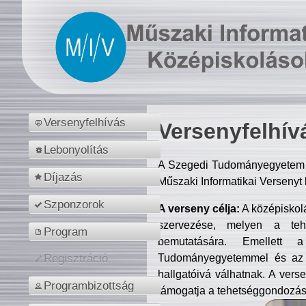
Versenyfelhívás
Versenyfelhív
Lebonyolítás
A Szegedi Tudományegyetem M
Díjazás
Műszaki Informatikai Versenyt
Szponzorok
A verseny célja:
A középiskol
szervezése, melyen a tehe
Program
bemutatására. Emellett 
Tudományegyetemmel és az o
Regisztráció
hallgatóivá válhatnak. A verse
Programbizottság
támogatja a tehetséggondozást