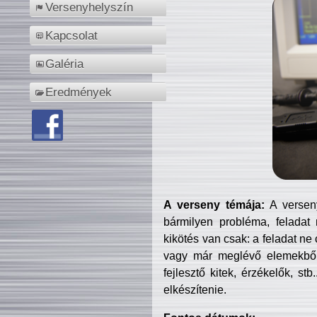
Versenyhelyszín
Kapcsolat
Galéria
Eredmények
A verseny témája:
A verseny
bármilyen probléma, feladat
kikötés van csak: a feladat ne
vagy már meglévő elemekből ö
fejlesztő kitek, érzékelők, st
elkészítenie.