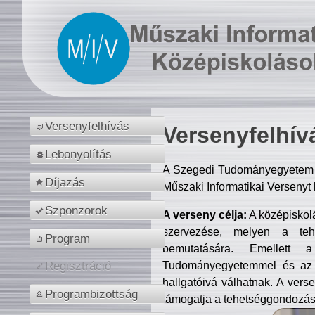
Versenyfelhívás
Versenyfelhív
Lebonyolítás
A Szegedi Tudományegyetem M
Díjazás
Műszaki Informatikai Versenyt
Szponzorok
A verseny célja:
A középiskol
szervezése, melyen a tehe
Program
bemutatására. Emellett 
Tudományegyetemmel és az o
Regisztráció
hallgatóivá válhatnak. A verse
Programbizottság
támogatja a tehetséggondozást