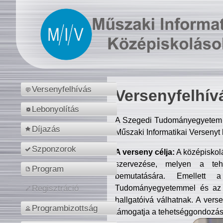
Versenyfelhívás
Versenyfelhív
Lebonyolítás
A Szegedi Tudományegyetem M
Díjazás
Műszaki Informatikai Versenyt
Szponzorok
A verseny célja:
A középiskol
szervezése, melyen a tehe
Program
bemutatására. Emellett 
Tudományegyetemmel és az o
Regisztráció
hallgatóivá válhatnak. A verse
Programbizottság
támogatja a tehetséggondozást