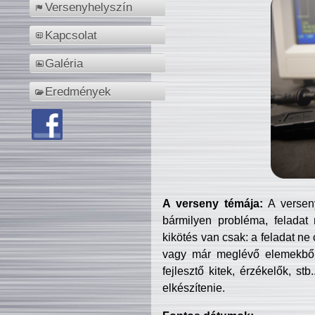
Versenyhelyszín
Kapcsolat
Galéria
Eredmények
A verseny témája:
A verseny
bármilyen probléma, feladat
kikötés van csak: a feladat ne
vagy már meglévő elemekből ö
fejlesztő kitek, érzékelők, st
elkészítenie.