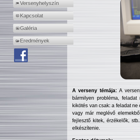
Versenyhelyszín
Kapcsolat
Galéria
Eredmények
A verseny témája:
A verseny
bármilyen probléma, feladat
kikötés van csak: a feladat ne
vagy már meglévő elemekből ö
fejlesztő kitek, érzékelők, st
elkészítenie.