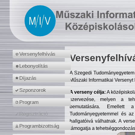
Versenyfelhívás
Versenyfelhív
Lebonyolítás
A Szegedi Tudományegyetem M
Díjazás
Műszaki Informatikai Versenyt
Szponzorok
A verseny célja:
A középiskol
szervezése, melyen a tehe
Program
bemutatására. Emellett 
Tudományegyetemmel és az o
Regisztráció
hallgatóivá válhatnak. A verse
Programbizottság
támogatja a tehetséggondozást