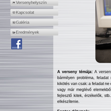
Versenyhelyszín
Kapcsolat
Galéria
Eredmények
A verseny témája:
A verseny
bármilyen probléma, feladat
kikötés van csak: a feladat ne
vagy már meglévő elemekből ö
fejlesztő kitek, érzékelők, st
elkészítenie.