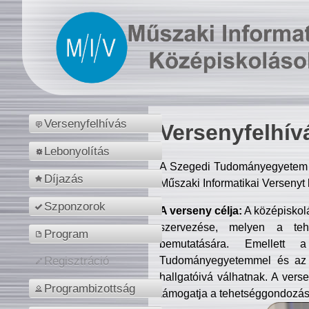
Versenyfelhívás
Versenyfelhív
Lebonyolítás
A Szegedi Tudományegyetem M
Díjazás
Műszaki Informatikai Versenyt
Szponzorok
A verseny célja:
A középiskol
szervezése, melyen a tehe
Program
bemutatására. Emellett 
Tudományegyetemmel és az o
Regisztráció
hallgatóivá válhatnak. A verse
Programbizottság
támogatja a tehetséggondozást