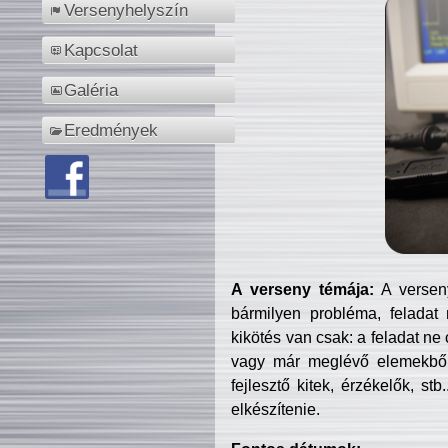
Versenyhelyszín
Kapcsolat
Galéria
Eredmények
A verseny témája:
A verseny
bármilyen probléma, feladat
kikötés van csak: a feladat ne
vagy már meglévő elemekből ö
fejlesztő kitek, érzékelők, st
elkészítenie.