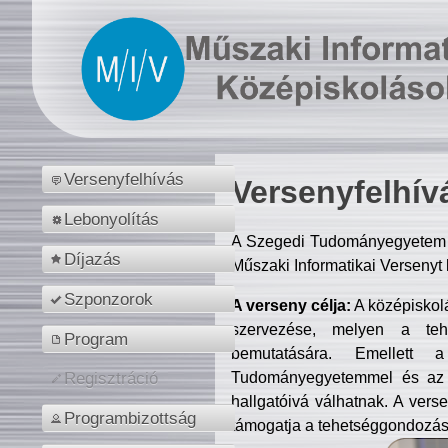
Versenyfelhívás
Versenyfelhív
Lebonyolítás
A Szegedi Tudományegyetem M
Díjazás
Műszaki Informatikai Versenyt
Szponzorok
A verseny célja:
A középiskol
szervezése, melyen a tehe
Program
bemutatására. Emellett 
Tudományegyetemmel és az o
Regisztráció
hallgatóivá válhatnak. A verse
Programbizottság
támogatja a tehetséggondozást