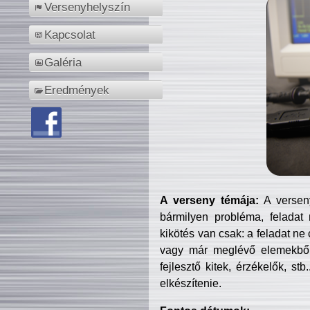
Versenyhelyszín
Kapcsolat
Galéria
Eredmények
A verseny témája:
A verseny
bármilyen probléma, feladat
kikötés van csak: a feladat ne
vagy már meglévő elemekből ö
fejlesztő kitek, érzékelők, st
elkészítenie.