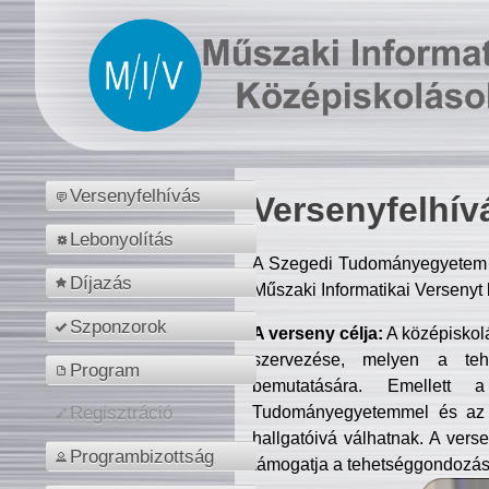
Versenyfelhívás
Versenyfelhív
Lebonyolítás
A Szegedi Tudományegyetem M
Díjazás
Műszaki Informatikai Versenyt
Szponzorok
A verseny célja:
A középiskol
szervezése, melyen a tehe
Program
bemutatására. Emellett 
Tudományegyetemmel és az o
Regisztráció
hallgatóivá válhatnak. A verse
Programbizottság
támogatja a tehetséggondozást