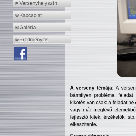
Versenyhelyszín
Kapcsolat
Galéria
Eredmények
A verseny témája:
A verseny
bármilyen probléma, feladat
kikötés van csak: a feladat ne
vagy már meglévő elemekből ö
fejlesztő kitek, érzékelők, st
elkészítenie.