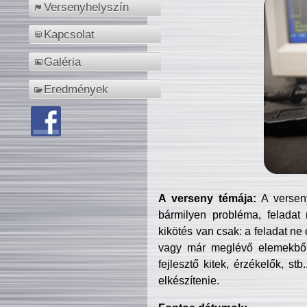
Versenyhelyszín
Kapcsolat
Galéria
Eredmények
A verseny témája:
A verseny
bármilyen probléma, feladat
kikötés van csak: a feladat ne
vagy már meglévő elemekből ö
fejlesztő kitek, érzékelők, st
elkészítenie.