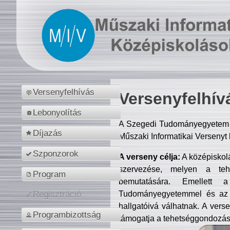
Versenyfelhívás
Versenyfelhív
Lebonyolítás
A Szegedi Tudományegyetem M
Díjazás
Műszaki Informatikai Versenyt
Szponzorok
A verseny célja:
A középiskol
szervezése, melyen a tehe
Program
bemutatására. Emellett 
Tudományegyetemmel és az o
Regisztráció
hallgatóivá válhatnak. A verse
Programbizottság
támogatja a tehetséggondozást