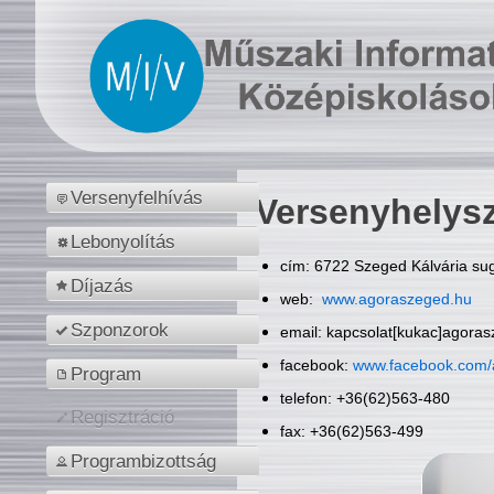
Versenyfelhívás
Versenyhelys
Lebonyolítás
cím: 6722 Szeged Kálvária sug
Díjazás
web:
www.agoraszeged.hu
Szponzorok
email: kapcsolat[kukac]agora
facebook:
www.facebook.com/
Program
telefon: +36(62)563-480
Regisztráció
fax: +36(62)563-499
Programbizottság