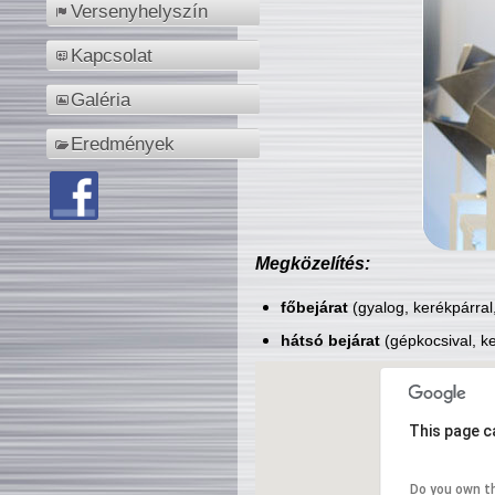
Versenyhelyszín
Kapcsolat
Galéria
Eredmények
Megközelítés:
főbejárat
(gyalog, kerékpárral
hátsó bejárat
(gépkocsival, ke
This page c
Do you own t