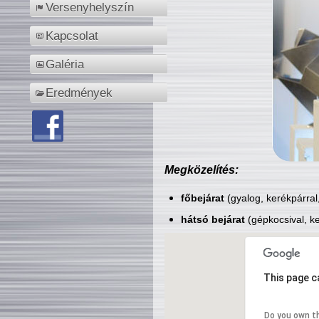
Versenyhelyszín
Kapcsolat
Galéria
Eredmények
Megközelítés:
főbejárat
(gyalog, kerékpárral
hátsó bejárat
(gépkocsival, ke
This page c
Do you own t