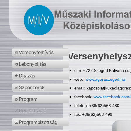
Versenyfelhívás
Versenyhelys
Lebonyolítás
cím: 6722 Szeged Kálvária sug
Díjazás
web:
www.agoraszeged.hu
Szponzorok
email: kapcsolat[kukac]agora
facebook:
www.facebook.com/
Program
telefon: +36(62)563-480
Regisztráció
fax: +36(62)563-499
Programbizottság