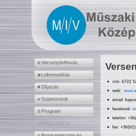
Versenyfelhívás
Versen
Lebonyolítás
cím: 6722 S
Díjazás
web:
www.a
Szponzorok
email: kapc
facebook:
w
Program
telefon: +3
Regisztráció
fax: +36(62
Programbizottság