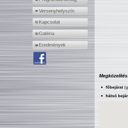
Versenyhelyszín
Kapcsolat
Galéria
Eredmények
Megközelítés
főbejárat
(g
hátsó bejár