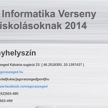
yhelyszín
zeged Kálvária sugárút 23. [ 46.2518393, 20.1397437 ]
goraszeged.hu
solat[kukac]agoraszeged[pont]hu
ww.facebook.com/agoraszeged
6(62)563-480
)563-499