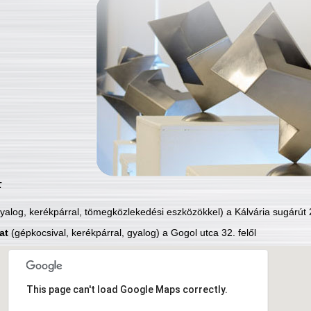
:
yalog, kerékpárral, tömegközlekedési eszközökkel) a Kálvária sugárút 2
at
(gépkocsival, kerékpárral, gyalog) a Gogol utca 32. felől
This page can't load Google Maps correctly.