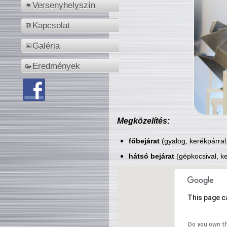
Versenyhelyszín
Kapcsolat
Galéria
Eredmények
Megközelítés:
főbejárat
(gyalog, kerékpárral
hátsó bejárat
(gépkocsival, ke
This page c
Do you own t