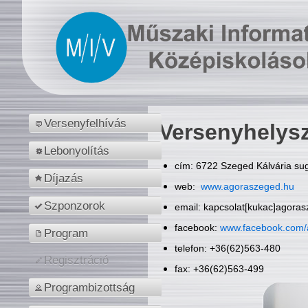
Versenyfelhívás
Versenyhelys
Lebonyolítás
cím: 6722 Szeged Kálvária sug
Díjazás
web:
www.agoraszeged.hu
Szponzorok
email: kapcsolat[kukac]agora
facebook:
www.facebook.com/
Program
telefon: +36(62)563-480
Regisztráció
fax: +36(62)563-499
Programbizottság