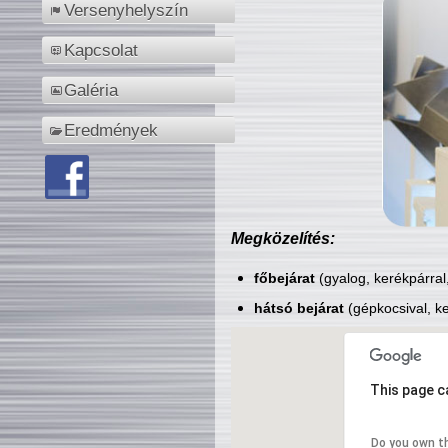
Versenyhelyszín
Kapcsolat
Galéria
Eredmények
Megközelítés:
főbejárat
(gyalog, kerékpárral
hátsó bejárat
(gépkocsival, ke
This page c
Do you own t