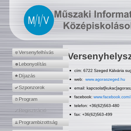
Versenyfelhívás
Versenyhelys
Lebonyolítás
cím: 6722 Szeged Kálvária sug
Díjazás
web:
www.agoraszeged.hu
Szponzorok
email: kapcsolat[kukac]agora
facebook:
www.facebook.com/
Program
telefon: +36(62)563-480
Regisztráció
fax: +36(62)563-499
Programbizottság