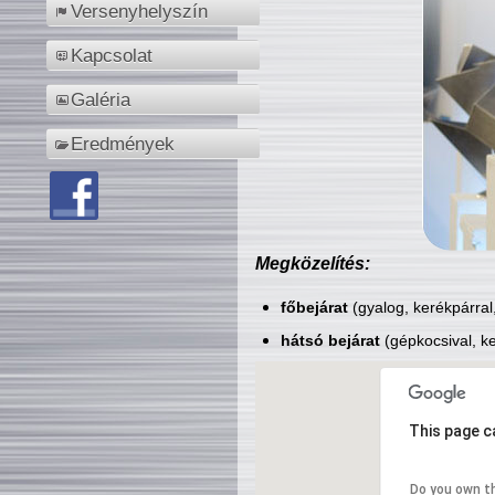
Versenyhelyszín
Kapcsolat
Galéria
Eredmények
Megközelítés:
főbejárat
(gyalog, kerékpárral
hátsó bejárat
(gépkocsival, ke
This page c
Do you own t