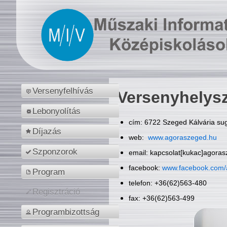
Versenyfelhívás
Versenyhelys
Lebonyolítás
cím: 6722 Szeged Kálvária sug
Díjazás
web:
www.agoraszeged.hu
Szponzorok
email: kapcsolat[kukac]agora
facebook:
www.facebook.com/
Program
telefon: +36(62)563-480
Regisztráció
fax: +36(62)563-499
Programbizottság