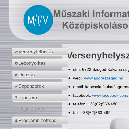
Versenyfelhívás
Versenyhelys
Lebonyolítás
cím: 6722 Szeged Kálvária sug
Díjazás
web:
www.agoraszeged.hu
Szponzorok
email: kapcsolat[kukac]agora
facebook:
www.facebook.com/
Program
telefon: +36(62)563-480
Regisztráció
fax: +36(62)563-499
Programbizottság