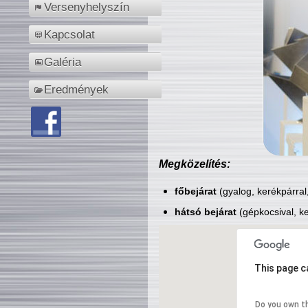
Versenyhelyszín
Kapcsolat
Galéria
Eredmények
Megközelítés:
főbejárat
(gyalog, kerékpárral
hátsó bejárat
(gépkocsival, ke
This page c
Do you own t