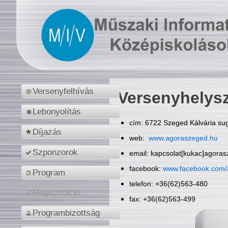
Versenyfelhívás
Versenyhelys
Lebonyolítás
cím: 6722 Szeged Kálvária sug
Díjazás
web:
www.agoraszeged.hu
Szponzorok
email: kapcsolat[kukac]agora
facebook:
www.facebook.com/
Program
telefon: +36(62)563-480
Regisztráció
fax: +36(62)563-499
Programbizottság