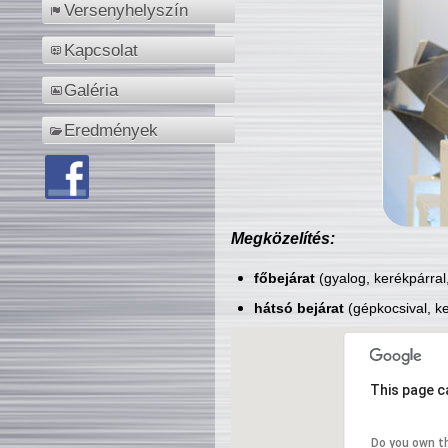
Versenyhelyszín
Kapcsolat
Galéria
Eredmények
Megközelítés:
főbejárat
(gyalog, kerékpárral
hátsó bejárat
(gépkocsival, ke
This page c
Do you own t