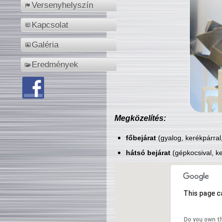
Versenyhelyszín
Kapcsolat
Galéria
Eredmények
Megközelítés:
főbejárat
(gyalog, kerékpárral
hátsó bejárat
(gépkocsival, ke
This page c
Do you own t