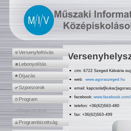
Versenyfelhívás
Versenyhelys
Lebonyolítás
cím: 6722 Szeged Kálvária sug
Díjazás
web:
www.agoraszeged.hu
Szponzorok
email: kapcsolat[kukac]agora
facebook:
www.facebook.com/
Program
telefon: +36(62)563-480
Regisztráció
fax: +36(62)563-499
Programbizottság