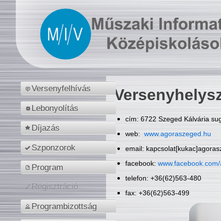
Versenyfelhívás
Versenyhelys
Lebonyolítás
cím: 6722 Szeged Kálvária sug
Díjazás
web:
www.agoraszeged.hu
Szponzorok
email: kapcsolat[kukac]agora
facebook:
www.facebook.com/
Program
telefon: +36(62)563-480
Regisztráció
fax: +36(62)563-499
Programbizottság