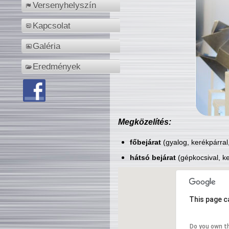
Versenyhelyszín
Kapcsolat
Galéria
Eredmények
Megközelítés:
főbejárat
(gyalog, kerékpárral
hátsó bejárat
(gépkocsival, ke
This page c
Do you own t