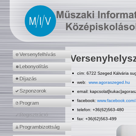
Versenyfelhívás
Versenyhelys
Lebonyolítás
cím: 6722 Szeged Kálvária sug
Díjazás
web:
www.agoraszeged.hu
Szponzorok
email: kapcsolat[kukac]agora
facebook:
www.facebook.com/
Program
telefon: +36(62)563-480
Regisztráció
fax: +36(62)563-499
Programbizottság