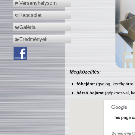
Versenyhelyszín
Kapcsolat
Galéria
Eredmények
Megközelítés:
főbejárat
(gyalog, kerékpárral
hátsó bejárat
(gépkocsival, ke
This page c
Do you own t