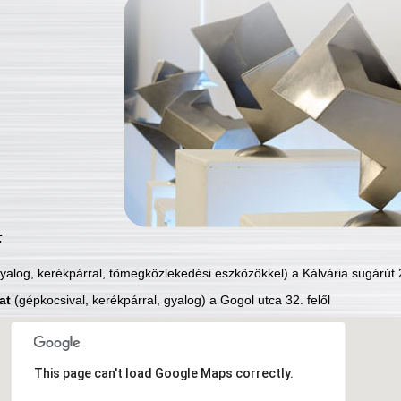
:
yalog, kerékpárral, tömegközlekedési eszközökkel) a Kálvária sugárút 2
at
(gépkocsival, kerékpárral, gyalog) a Gogol utca 32. felől
This page can't load Google Maps correctly.