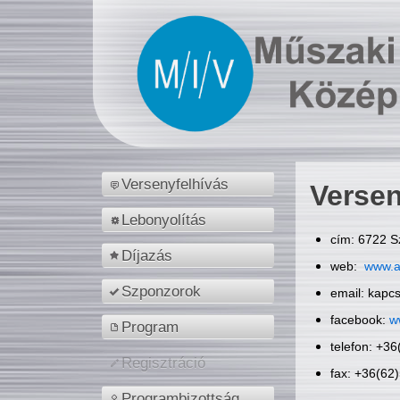
Versenyfelhívás
Versen
Lebonyolítás
cím: 6722 S
Díjazás
web:
www.a
Szponzorok
email: kapc
facebook:
w
Program
telefon: +3
Regisztráció
fax: +36(62
Programbizottság