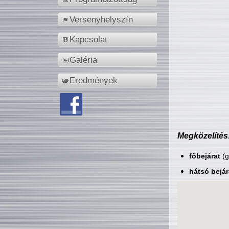
Versenyhelyszín
Kapcsolat
Galéria
Eredmények
Megközelítés
főbejárat
(g
hátsó bejár