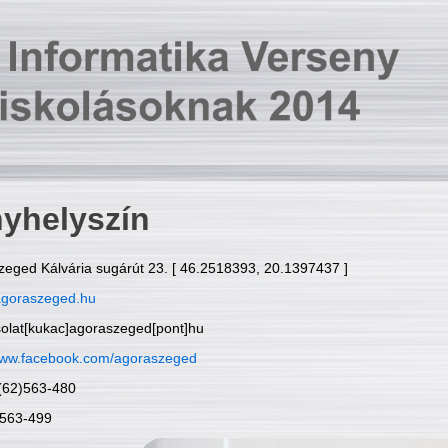
yhelyszín
zeged Kálvária sugárút 23. [ 46.2518393, 20.1397437 ]
goraszeged.hu
solat[kukac]agoraszeged[pont]hu
ww.facebook.com/agoraszeged
6(62)563-480
)563-499