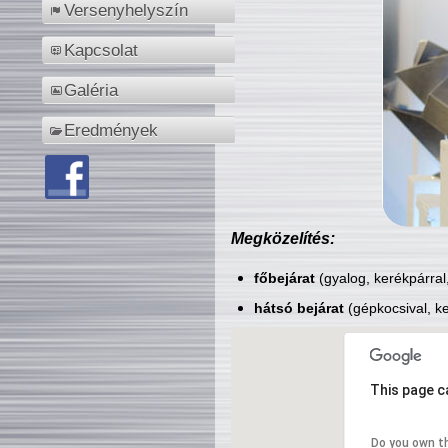
Versenyhelyszín
Kapcsolat
Galéria
Eredmények
Megközelítés:
főbejárat
(gyalog, kerékpárral
hátsó bejárat
(gépkocsival, ke
This page c
Do you own t