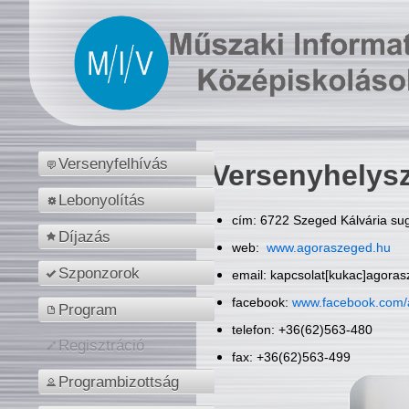
Versenyfelhívás
Versenyhelys
Lebonyolítás
cím: 6722 Szeged Kálvária sug
Díjazás
web:
www.agoraszeged.hu
Szponzorok
email: kapcsolat[kukac]agora
facebook:
www.facebook.com/
Program
telefon: +36(62)563-480
Regisztráció
fax: +36(62)563-499
Programbizottság