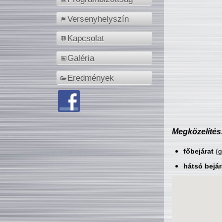
Versenyhelyszín
Kapcsolat
Galéria
Eredmények
Megközelítés
főbejárat
(g
hátsó bejár