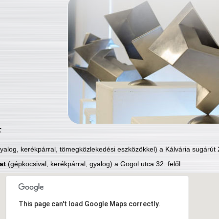
:
yalog, kerékpárral, tömegközlekedési eszközökkel) a Kálvária sugárút 2
at
(gépkocsival, kerékpárral, gyalog) a Gogol utca 32. felől
This page can't load Google Maps correctly.