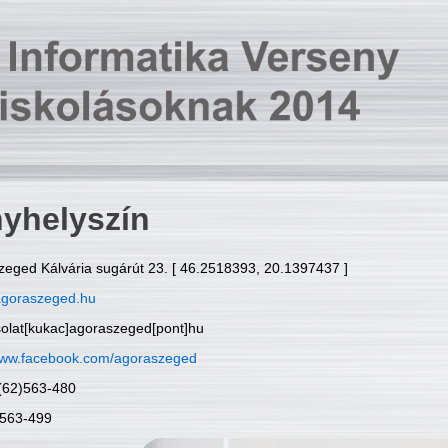
yhelyszín
zeged Kálvária sugárút 23. [ 46.2518393, 20.1397437 ]
goraszeged.hu
solat[kukac]agoraszeged[pont]hu
ww.facebook.com/agoraszeged
6(62)563-480
)563-499