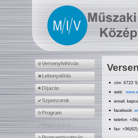
Versenyfelhívás
Versen
Lebonyolítás
cím: 6722 S
Díjazás
web:
www.a
Szponzorok
email: kapc
facebook:
w
Program
telefon: +3
Regisztráció
fax: +36(62
Programbizottság