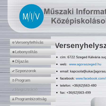
Versenyfelhívás
Versenyhelys
Lebonyolítás
cím: 6722 Szeged Kálvária sug
Díjazás
web:
www.agoraszeged.hu
Szponzorok
email: kapcsolat[kukac]agora
facebook:
www.facebook.com/
Program
telefon: +36(62)563-480
Regisztráció
fax: +36(62)563-499
Programbizottság