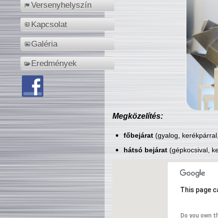
Versenyhelyszín
Kapcsolat
Galéria
Eredmények
Megközelítés:
főbejárat
(gyalog, kerékpárral
hátsó bejárat
(gépkocsival, ke
This page c
Do you own t